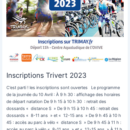
Inscriptions Trivert 2023
C’est parti ! les inscriptions sont ouvertes Le programme
de la journée du 10 Avril : À 9 h 30 : affichage des horaires
de départ natation De 9 h 15 à 10 h 30 : retrait des
dossards « distance S » De 9 h 15 à 10 h 45 : retrait des
dossards « 8-11 ans » et « 12-15 ans » De 9 h 45 à 10 h
45 : accès au parc à vélo « distance S » De 9 h 45 à 11 h :
accès au parc à vélo « 8-11 ans » et « 12-15 ans » À 11 h