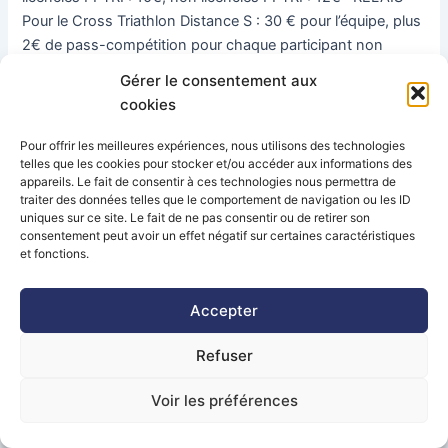
Pour le Cross Triathlon Distance S : 30 € pour l’équipe, plus
2€ de pass-compétition pour chaque participant non
licencié. Les inscriptions « papier » ne seront validées qu’à
Gérer le consentement aux
réception et enregistrement du règlement à l’ordre de
cookies
TRIMAY. Envoi à Alain LAURENT, 11 avenue Aristide Briand,
03000 MOULINS. Divers : Droit à l’image : Votre
Pour offrir les meilleures expériences, nous utilisons des technologies
participation vaut autorisation tacite de votre part à
telles que les cookies pour stocker et/ou accéder aux informations des
appareils. Le fait de consentir à ces technologies nous permettra de
l’utilisation d’images sportives que pourrait en faire
traiter des données telles que le comportement de navigation ou les ID
l’organisateur auprès des médias et autres moyens de
uniques sur ce site. Le fait de ne pas consentir ou de retirer son
communication. Le remboursement des frais d’inscription
consentement peut avoir un effet négatif sur certaines caractéristiques
et fonctions.
ne pourra être demandé qu’accompagné d’un certificat
médical justifiant d’une impossibilité à la participation à
cette épreuve. La demande sera prise en compte tant que
Accepter
les quotas d’inscriptions ne seront pas atteints et avant la
Refuser
date de clôture de inscriptions. Le cross-triathlon
emprunte des chemins situés dans une zone NATURA
Voir les préférences
2000. Il est interdit d’emprunter un autre itinéraire que celui
défini par l’organisation et balisé et fléché.