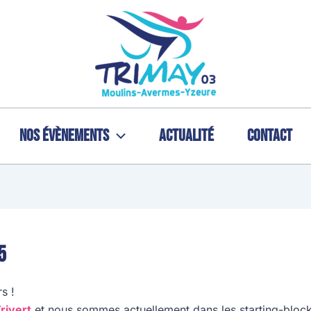
Nos évènements
Actualité
Contact
5
rs !
rivert
et nous sommes actuellement dans les starting-block