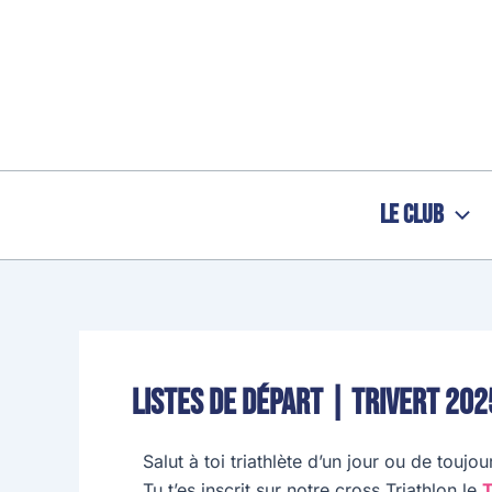
Aller
au
contenu
Le Club
Listes de départ | Trivert 202
Salut à toi triathlète d’un jour ou de toujou
Tu t’es inscrit sur notre cross Triathlon le
T