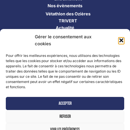
Nos évènements
Vétathlon des Ozières
TRIVERT
Actualité
Contact
Gérer le consentement aux
S’inscrire
cookies
Suivez-nous !
Pour offrir les meilleures expériences, nous utilisons des technologies
telles que les cookies pour stocker et/ou accéder aux informations des
appareils. Le fait de consentir à ces technologies nous permettra de
traiter des données telles que le comportement de navigation ou les ID
uniques sur ce site. Le fait de ne pas consentir ou de retirer son
consentement peut avoir un effet négatif sur certaines caractéristiques
et fonctions.
Partenaires
|
Mentions légales
Accepter
Refuser
Copyright © 2026 TRIMAY | Powered by
Thème WordPress
Astra
| Made by
Mlle Bluue
Voir les préférences