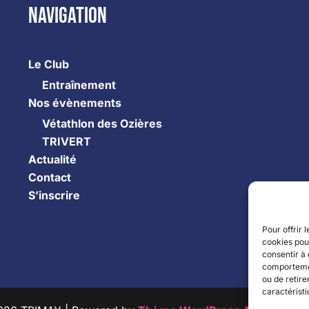
Navigation
Le Club
Entraînement
Nos évènements
Vétathlon des Ozières
TRIVERT
Actualité
Contact
S’inscrire
Pour offrir 
cookies pour
consentir à 
comportement
ou de retire
caractéristi