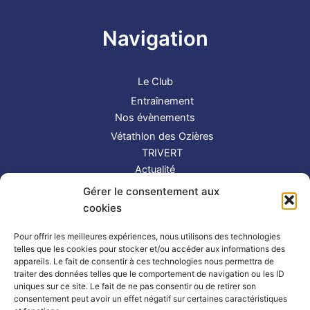
Navigation
Le Club
Entraînement
Nos évènements
Vétathlon des Ozières
TRIVERT
Actualité
Contact
Gérer le consentement aux
S’inscrire
cookies
Suivez-nous !
Pour offrir les meilleures expériences, nous utilisons des technologies
telles que les cookies pour stocker et/ou accéder aux informations des
appareils. Le fait de consentir à ces technologies nous permettra de
traiter des données telles que le comportement de navigation ou les ID
uniques sur ce site. Le fait de ne pas consentir ou de retirer son
consentement peut avoir un effet négatif sur certaines caractéristiques