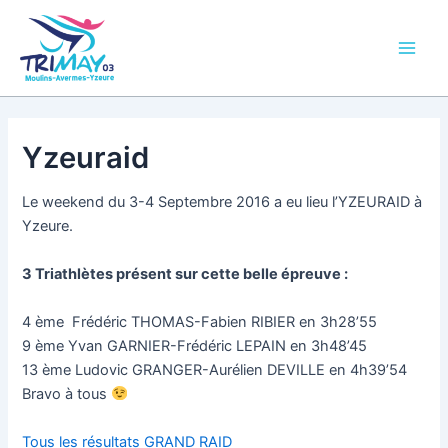
Aller
Main
au
Men
contenu
Yzeuraid
Le weekend du 3-4 Septembre 2016 a eu lieu l’YZEURAID à
Yzeure.
3 Triathlètes présent sur cette belle épreuve :
4 ème Frédéric THOMAS-Fabien RIBIER en 3h28’55
9 ème Yvan GARNIER-Frédéric LEPAIN en 3h48’45
13 ème Ludovic GRANGER-Aurélien DEVILLE en 4h39’54
Bravo à tous
Tous les résultats GRAND RAID