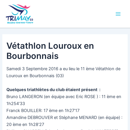
Aller
Main
au
Men
contenu
Vétathlon Louroux en
Bourbonnais
Samedi 3 Septembre 2016 a eu lieu le 11 ème Vétathlon de
Louroux en Bourbonnais (03)
Quelques triathlètes du club étaient présent :
Bruno LANGERON (en équipe avec Eric ROSE ) : 11 ème en
1h254’33
Franck BOUILLER: 17 ème en 1h27’17
Amandine DEBROUVER et Stéphane MENARD (en équipe) :
20 ème en 1h28’27