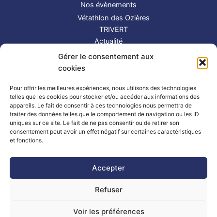
Nos évènements
Vétathlon des Ozières
TRIVERT
Actualité
Contact
Gérer le consentement aux
S’inscrire
cookies
Suivez-nous !
Pour offrir les meilleures expériences, nous utilisons des technologies
telles que les cookies pour stocker et/ou accéder aux informations des
appareils. Le fait de consentir à ces technologies nous permettra de
traiter des données telles que le comportement de navigation ou les ID
uniques sur ce site. Le fait de ne pas consentir ou de retirer son
consentement peut avoir un effet négatif sur certaines caractéristiques
et fonctions.
Partenaires
|
Mentions légales
Accepter
Refuser
Copyright © 2026 TRIMAY | Powered by
Thème WordPress Astra
| Made by
Mlle Bluue
Voir les préférences