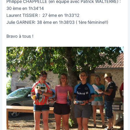
Philippe CHAPPELLE (en équipe avec Patrick WALTERRE) :
30 ème en 1h34’14
Laurent TISSIER : 27 ème en 1h33’12
Julie GARNIER: 38 ème en 1h38’03 ( 1ère féminine!!)
Bravo à tous !