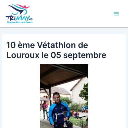
Aller
Main
au
Men
contenu
10 ème Vétathlon de
Louroux le 05 septembre