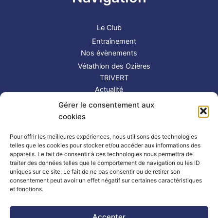
Le Club
Entraînement
Nos évènements
Vétathlon des Ozières
TRIVERT
Actualité
Contact
Gérer le consentement aux
S’inscrire
cookies
Suivez-nous !
Pour offrir les meilleures expériences, nous utilisons des technologies
telles que les cookies pour stocker et/ou accéder aux informations des
appareils. Le fait de consentir à ces technologies nous permettra de
traiter des données telles que le comportement de navigation ou les ID
uniques sur ce site. Le fait de ne pas consentir ou de retirer son
consentement peut avoir un effet négatif sur certaines caractéristiques
et fonctions.
Partenaires
|
Mentions légales
Accepter