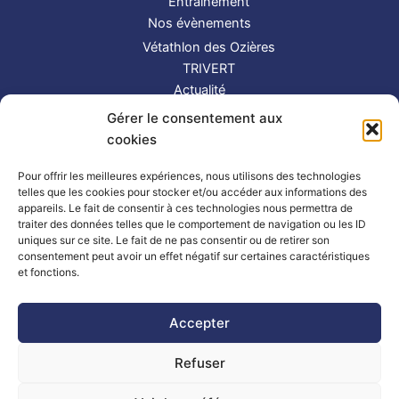
Entraînement
Nos évènements
Vétathlon des Ozières
TRIVERT
Actualité
Contact
Gérer le consentement aux
S’inscrire
cookies
Suivez-nous !
Pour offrir les meilleures expériences, nous utilisons des technologies
telles que les cookies pour stocker et/ou accéder aux informations des
appareils. Le fait de consentir à ces technologies nous permettra de
traiter des données telles que le comportement de navigation ou les ID
uniques sur ce site. Le fait de ne pas consentir ou de retirer son
consentement peut avoir un effet négatif sur certaines caractéristiques
et fonctions.
Partenaires
|
Mentions légales
Accepter
Refuser
Copyright © 2026 TRIMAY | Powered by
Thème WordPress Astra
| Made by
Mlle Bluue