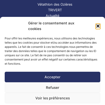
Vétathlon des Ozières
TRIVERT
Actualité
Contact
Gérer le consentement aux
S’inscrire
cookies
Suivez-nous !
Pour offrir les meilleures expériences, nous utilisons des technologies
telles que les cookies pour stocker et/ou accéder aux informations des
appareils. Le fait de consentir à ces technologies nous permettra de
traiter des données telles que le comportement de navigation ou les ID
uniques sur ce site. Le fait de ne pas consentir ou de retirer son
consentement peut avoir un effet négatif sur certaines caractéristiques
et fonctions.
Partenaires
|
Mentions légales
Accepter
Refuser
Copyright © 2026 TRIMAY | Powered by
Thème WordPress Astra
| Made by
Mlle Bluue
Voir les préférences