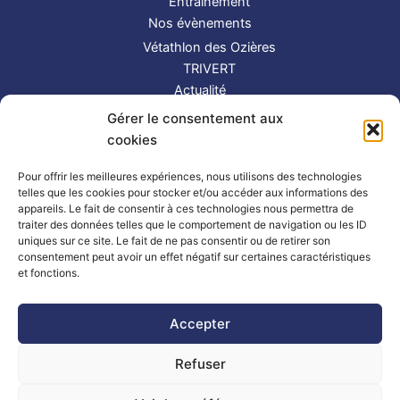
Entraînement
Nos évènements
Vétathlon des Ozières
TRIVERT
Actualité
Contact
Gérer le consentement aux
S’inscrire
cookies
Suivez-nous !
Pour offrir les meilleures expériences, nous utilisons des technologies
telles que les cookies pour stocker et/ou accéder aux informations des
appareils. Le fait de consentir à ces technologies nous permettra de
traiter des données telles que le comportement de navigation ou les ID
uniques sur ce site. Le fait de ne pas consentir ou de retirer son
consentement peut avoir un effet négatif sur certaines caractéristiques
et fonctions.
Partenaires
|
Mentions légales
Accepter
Refuser
Copyright © 2026 TRIMAY | Powered by
Thème WordPress Astra
| Made by
Mlle Bluue