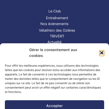
Le Club
Entraînement
Nos évènements
Vétathlon des Ozières
TRIVERT
Actualité
Contact
Gérer le consentement aux
S’inscrire
cookies
Suivez-nous !
Pour offrir les meilleures expériences, nous utilisons des technologies
telles que les cookies pour stocker et/ou accéder aux informations des
appareils. Le fait de consentir à ces technologies nous permettra de
traiter des données telles que le comportement de navigation ou les ID
uniques sur ce site. Le fait de ne pas consentir ou de retirer son
consentement peut avoir un effet négatif sur certaines caractéristiques
et fonctions.
Partenaires
|
Mentions légales
Accepter