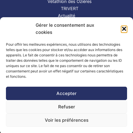
Vétathlon des Ozières
TRIVERT
Actualité
Contact
Gérer le consentement aux
S’inscrire
cookies
Suivez-nous !
Pour offrir les meilleures expériences, nous utilisons des technologies
telles que les cookies pour stocker et/ou accéder aux informations des
appareils. Le fait de consentir à ces technologies nous permettra de
traiter des données telles que le comportement de navigation ou les ID
uniques sur ce site. Le fait de ne pas consentir ou de retirer son
consentement peut avoir un effet négatif sur certaines caractéristiques
et fonctions.
Partenaires
|
Mentions légales
Accepter
Refuser
Copyright © 2026 TRIMAY | Powered by
Thème WordPress Astra
| Made by
Mlle Bluue
Voir les préférences