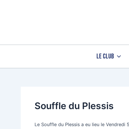
Aller
au
contenu
Le Club
Souffle du Plessis
Le Souffle du Plessis a eu lieu le Vendredi 