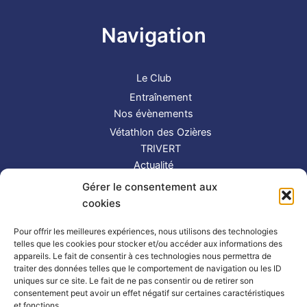
Navigation
Le Club
Entraînement
Nos évènements
Vétathlon des Ozières
TRIVERT
Actualité
Contact
Gérer le consentement aux
S’inscrire
cookies
Suivez-nous !
Pour offrir les meilleures expériences, nous utilisons des technologies
telles que les cookies pour stocker et/ou accéder aux informations des
appareils. Le fait de consentir à ces technologies nous permettra de
traiter des données telles que le comportement de navigation ou les ID
uniques sur ce site. Le fait de ne pas consentir ou de retirer son
consentement peut avoir un effet négatif sur certaines caractéristiques
et fonctions.