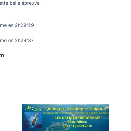
ette belle épreuve.
ème en 2h29″29
ème en 2h29″37
0m