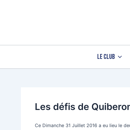
Aller
au
contenu
Le Club
Les défis de Quibero
Ce Dimanche 31 Juillet 2016 a eu lieu le d