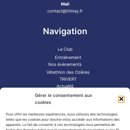
Mail
contact@trimay.fr
Navigation
Le Club
Entraînement
Nos évènements
Vétathlon des Ozières
TRIVERT
Actualité
Contact
Gérer le consentement aux
S’inscrire
cookies
Suivez-nous !
Pour offrir les meilleures expériences, nous utilisons des technologies
telles que les cookies pour stocker et/ou accéder aux informations des
appareils. Le fait de consentir à ces technologies nous permettra de
traiter des données telles que le comportement de navigation ou les ID