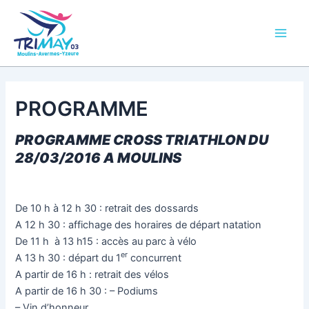
Aller
Main
au
Men
contenu
PROGRAMME
PROGRAMME
CROSS TRIATHLON
DU
28/03/2016 A MOULINS
De 10 h à 12 h 30 : retrait des dossards
A 12 h 30 : affichage des horaires de départ natation
De 11 h à 13 h15 : accès au parc à vélo
er
A 13 h 30 : départ du 1
concurrent
A partir de 16 h : retrait des vélos
A partir de 16 h 30 : – Podiums
– Vin d’honneur