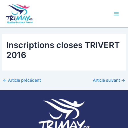
Aller
Main
au
Men
contenu
Inscriptions closes TRIVERT
2016
←
Article précédent
Article suivant
→