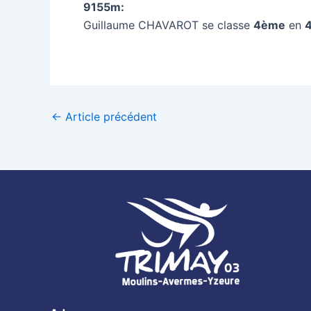
9155m:
Guillaume CHAVAROT se classe
4ème
en
4
←
Article précédent