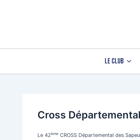
Aller
au
contenu
Le Club
Cross Départemental 
ème
Le 42
CROSS Départemental des Sapeurs-