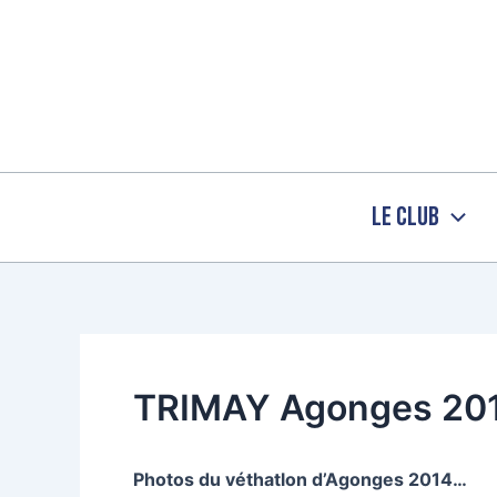
Aller
au
contenu
Le Club
TRIMAY Agonges 20
Photos du véthatlon d’Agonges 2014…