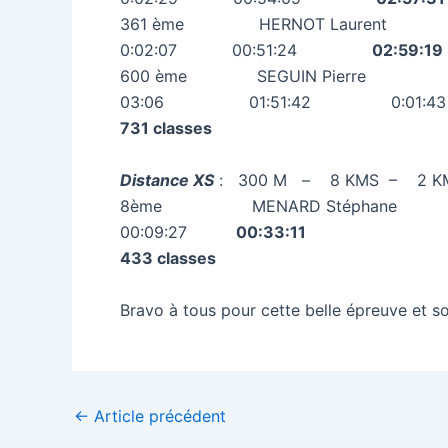
361 ème HERNOT Laure
0:02:07 00:51:24
02:59:19
600 ème SEGUIN Pierr
03:06 01:51:42 0:01
731 classes
Distance XS
: 300 M – 8 KMS – 2 K
8ème MENARD Stépha
00:09:27
00:33:11
433 classes
Bravo à tous pour cette belle épreuve et so
←
Article précédent