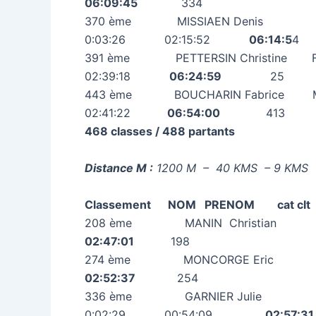
06:09:45
334
370 ème MISSIAEN Den
0:03:26 02:15:52
06:14:5
4
391 ème PETTERSIN Chri
02:39:18
06:24:59
25
443 ème BOUCHARIN Fab
02:41:22
06:54:00
413
468 classes / 488 partants
Distance M :
1200 M – 40 KMS – 9 KMS
Classement NOM PRENOM 
208 ème MANIN Christi
02:47:01
198
274 ème MONCORGE Eri
02:52:37
254
336 ème GARNIER Jul
0:02:29 00:54:09
02:57:31