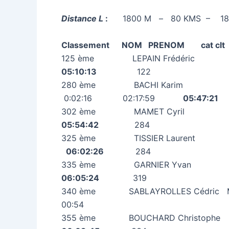
Distance L
:
1800 M – 80 KMS – 18
Classement NOM PRENOM c
125 ème LEPAIN Frédér
05:10:13
122
280 ème BACHI Karim
0:02:16 02:17:59
05:47
302 ème MAMET Cyril 
05:54:42
284
325 ème TISSIER Laure
06:02:26
284
335 ème GARNIER Yvan
06:05:24
319
340 ème SABLAYROLLES Céd
00:
355 ème BOUCHARD Chris