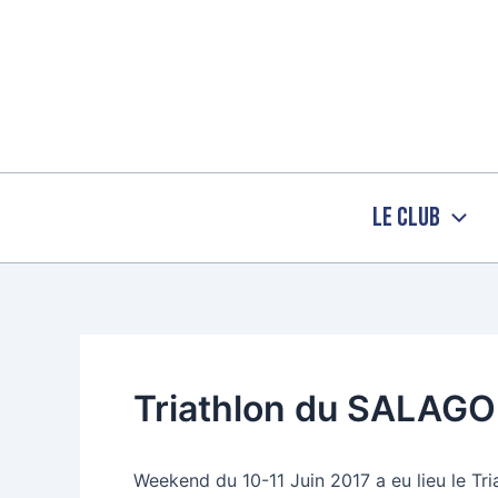
Aller
au
contenu
Le Club
Triathlon du SALAG
Weekend du 10-11 Juin 2017 a eu lieu le Tri