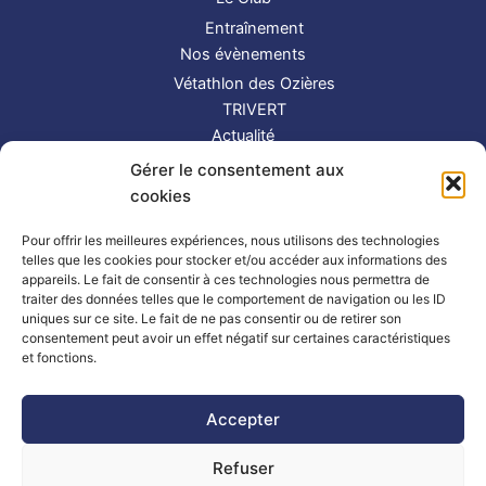
Entraînement
Nos évènements
Vétathlon des Ozières
TRIVERT
Actualité
Contact
Gérer le consentement aux
S’inscrire
cookies
Suivez-nous !
Pour offrir les meilleures expériences, nous utilisons des technologies
telles que les cookies pour stocker et/ou accéder aux informations des
appareils. Le fait de consentir à ces technologies nous permettra de
traiter des données telles que le comportement de navigation ou les ID
uniques sur ce site. Le fait de ne pas consentir ou de retirer son
consentement peut avoir un effet négatif sur certaines caractéristiques
et fonctions.
Partenaires
|
Mentions légales
Accepter
Refuser
Copyright © 2026 TRIMAY | Powered by
Thème WordPress Astra