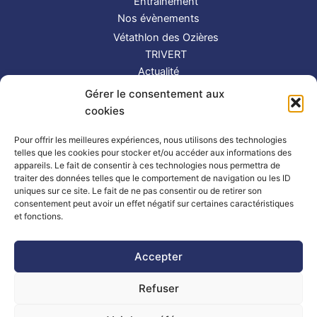
Entraînement
Nos évènements
Vétathlon des Ozières
TRIVERT
Actualité
Contact
Gérer le consentement aux
S’inscrire
cookies
Suivez-nous !
Pour offrir les meilleures expériences, nous utilisons des technologies
telles que les cookies pour stocker et/ou accéder aux informations des
appareils. Le fait de consentir à ces technologies nous permettra de
traiter des données telles que le comportement de navigation ou les ID
uniques sur ce site. Le fait de ne pas consentir ou de retirer son
consentement peut avoir un effet négatif sur certaines caractéristiques
et fonctions.
Partenaires
|
Mentions légales
Accepter
Refuser
Copyright © 2026 TRIMAY | Powered by
Thème WordPress Astra
| Made by
Mlle Bluue