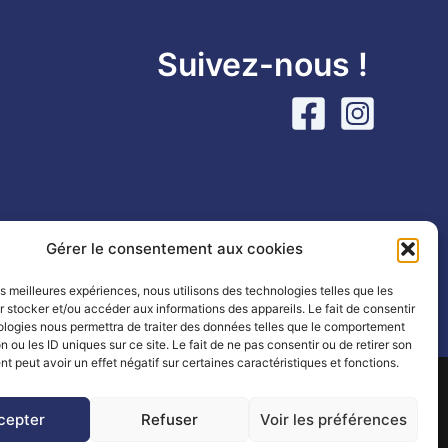
Suivez-nous !
Gérer le consentement aux cookies
les meilleures expériences, nous utilisons des technologies telles que les
 stocker et/ou accéder aux informations des appareils. Le fait de consentir
Partenaires
|
Mentions légales
ologies nous permettra de traiter des données telles que le comportement
n ou les ID uniques sur ce site. Le fait de ne pas consentir ou de retirer son
 peut avoir un effet négatif sur certaines caractéristiques et fonctions.
e by
Mlle Bluue
cepter
Refuser
Voir les préférences