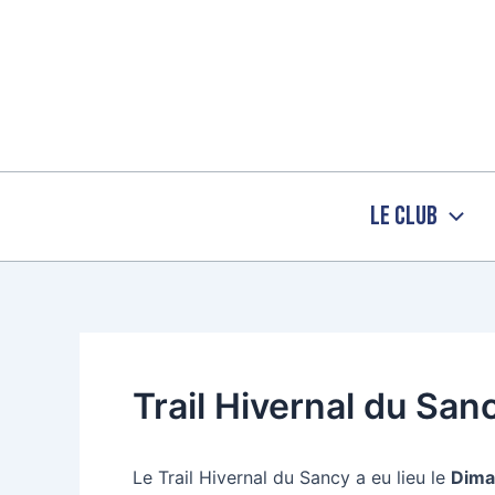
Aller
au
contenu
Le Club
Trail Hivernal du San
Le Trail Hivernal du Sancy a eu lieu le
Dima