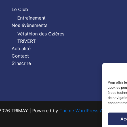
Le Club
Entraînement
Nos évènements
Vétathlon des Ozières
TRIVERT
Actualité
Contact
S’inscrire
Pour offrir 
cookies pour
à ces techn
de navigatio
consentement
2026 TRIMAY | Powered by
Thème WordPress Astra
| Mad
Ac