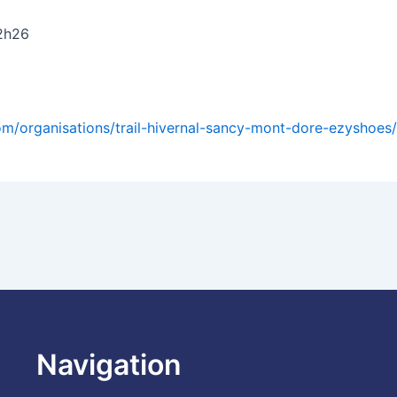
2h26
com/organisations/trail-hivernal-sancy-mont-dore-ezyshoes
Navigation