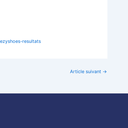
/ezyshoes-resultats
Article suivant
→