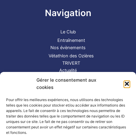
Navigation
Le Club
Entraînement
Nos évènements
Vétathlon des Ozières
TRIVERT
Actualité
Contact
Gérer le consentement aux
S’inscrire
cookies
Suivez-nous !
Pour offrir les meilleures expériences, nous utilisons des technologies
telles que les cookies pour stocker et/ou accéder aux informations des
appareils. Le fait de consentir à ces technologies nous permettra de
traiter des données telles que le comportement de navigation ou les ID
uniques sur ce site. Le fait de ne pas consentir ou de retirer son
consentement peut avoir un effet négatif sur certaines caractéristiques
et fonctions.