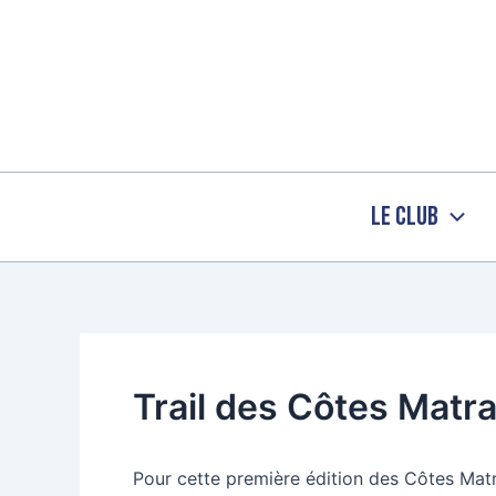
Aller
au
contenu
Le Club
Trail des Côtes Matr
Pour cette première édition des Côtes Matr