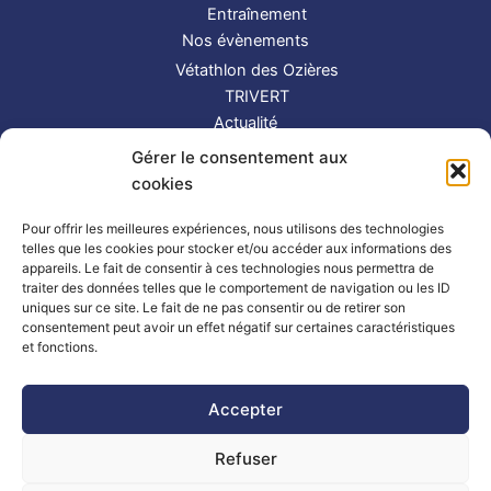
Entraînement
Nos évènements
Vétathlon des Ozières
TRIVERT
Actualité
Contact
Gérer le consentement aux
S’inscrire
cookies
Suivez-nous !
Pour offrir les meilleures expériences, nous utilisons des technologies
telles que les cookies pour stocker et/ou accéder aux informations des
appareils. Le fait de consentir à ces technologies nous permettra de
traiter des données telles que le comportement de navigation ou les ID
uniques sur ce site. Le fait de ne pas consentir ou de retirer son
consentement peut avoir un effet négatif sur certaines caractéristiques
et fonctions.
Partenaires
|
Mentions légales
Accepter
Refuser
Copyright © 2026 TRIMAY | Powered by
Thème WordPress Astra
| Made by
Mlle Bluue