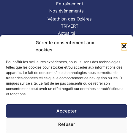
Entraînement
Nos évènements
Vétathlon des Ozières
TRIVERT
Actualité
Contact
Gérer le consentement aux
S’inscrire
cookies
Suivez-nous !
Pour offrir les meilleures expériences, nous utilisons des technologies
telles que les cookies pour stocker et/ou accéder aux informations des
appareils. Le fait de consentir à ces technologies nous permettra de
traiter des données telles que le comportement de navigation ou les ID
uniques sur ce site. Le fait de ne pas consentir ou de retirer son
consentement peut avoir un effet négatif sur certaines caractéristiques
et fonctions.
Partenaires
|
Mentions légales
Accepter
Refuser
Copyright © 2026 TRIMAY | Powered by
Thème WordPress Astra
| Made by
Mlle Bluue