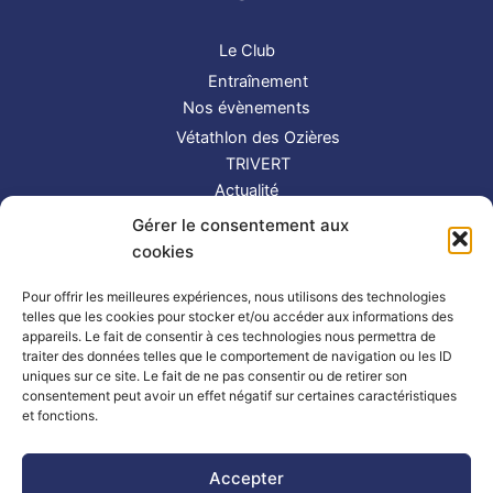
Le Club
Entraînement
Nos évènements
Vétathlon des Ozières
TRIVERT
Actualité
Contact
Gérer le consentement aux
S’inscrire
cookies
Suivez-nous !
Pour offrir les meilleures expériences, nous utilisons des technologies
telles que les cookies pour stocker et/ou accéder aux informations des
appareils. Le fait de consentir à ces technologies nous permettra de
traiter des données telles que le comportement de navigation ou les ID
uniques sur ce site. Le fait de ne pas consentir ou de retirer son
consentement peut avoir un effet négatif sur certaines caractéristiques
et fonctions.
Partenaires
|
Mentions légales
Accepter