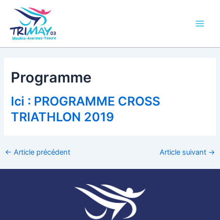
Aller
Main
au
Men
contenu
Programme
Ici : PROGRAMME CROSS
TRIATHLON 2019
←
Article précédent
Article suivant
→