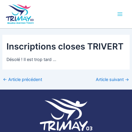
Aller
Main
au
Men
contenu
Inscriptions closes TRIVERT
Désolé ! Il est trop tard …
←
Article précédent
Article suivant
→