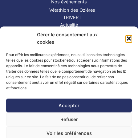
Nos évènements
Vétathlon des Ozières
TRIVERT
Actualité
Contact
Gérer le consentement aux
S’inscrire
cookies
Suivez-nous !
Pour offrir les meilleures expériences, nous utilisons des technologies
telles que les cookies pour stocker et/ou accéder aux informations des
appareils. Le fait de consentir à ces technologies nous permettra de
traiter des données telles que le comportement de navigation ou les ID
uniques sur ce site. Le fait de ne pas consentir ou de retirer son
consentement peut avoir un effet négatif sur certaines caractéristiques
et fonctions.
Partenaires
|
Mentions légales
Accepter
Refuser
Copyright © 2026 TRIMAY | Powered by
Thème WordPress Astra
| Made by
Mlle Bluue
Voir les préférences