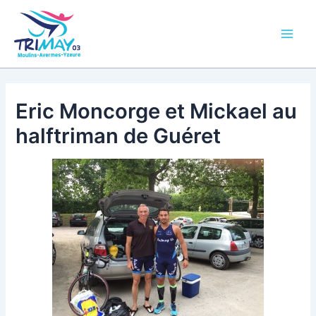
Aller
Main
au
Men
contenu
Eric Moncorge et Mickael au
halftriman de Guéret