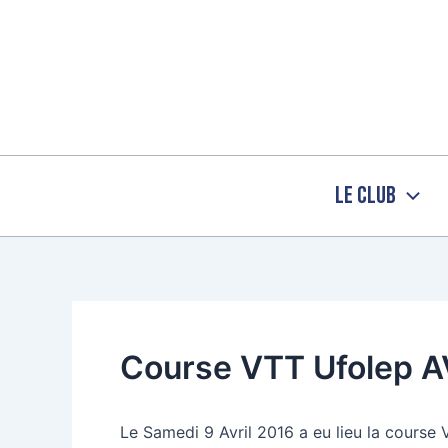
Aller
au
contenu
Le Club
Course VTT Ufolep 
Le Samedi 9 Avril 2016 a eu lieu la cours