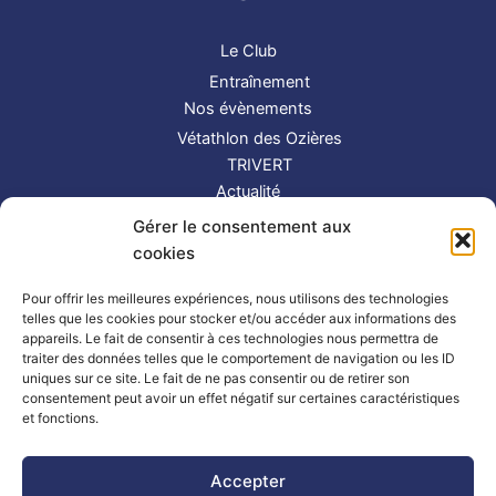
Le Club
Entraînement
Nos évènements
Vétathlon des Ozières
TRIVERT
Actualité
Contact
Gérer le consentement aux
S’inscrire
cookies
Suivez-nous !
Pour offrir les meilleures expériences, nous utilisons des technologies
telles que les cookies pour stocker et/ou accéder aux informations des
appareils. Le fait de consentir à ces technologies nous permettra de
traiter des données telles que le comportement de navigation ou les ID
uniques sur ce site. Le fait de ne pas consentir ou de retirer son
consentement peut avoir un effet négatif sur certaines caractéristiques
et fonctions.
Partenaires
|
Mentions légales
Accepter