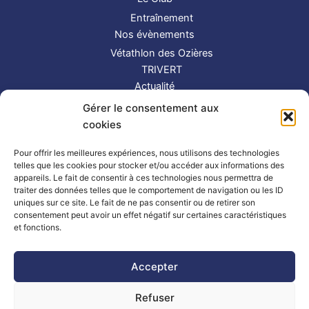
Entraînement
Nos évènements
Vétathlon des Ozières
TRIVERT
Actualité
Contact
Gérer le consentement aux
S’inscrire
cookies
Suivez-nous !
Pour offrir les meilleures expériences, nous utilisons des technologies
telles que les cookies pour stocker et/ou accéder aux informations des
appareils. Le fait de consentir à ces technologies nous permettra de
traiter des données telles que le comportement de navigation ou les ID
uniques sur ce site. Le fait de ne pas consentir ou de retirer son
consentement peut avoir un effet négatif sur certaines caractéristiques
et fonctions.
Partenaires
|
Mentions légales
Accepter
Refuser
Copyright © 2026 TRIMAY | Powered by
Thème WordPress Astra