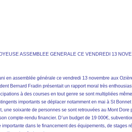
JOYEUSE ASSEMBLEE GENERALE CE VENDREDI 13 NOVE
 réuni en assemblée générale ce vendredi 13 novembre aux Ozière
ident Bernard Fradin présentait un rapport moral très enthousias
rticipations à des courses en tout genre se sont multipliées même à
ntingents importants se déplacer notamment en mai à St Bonnet (
rit, une soixante de personnes se sont retrouvées au Mont Dore
ite son compte-rendu financier. D’un budget de 19 000€, subven
e importante dans le financement des équipements, de stages ré