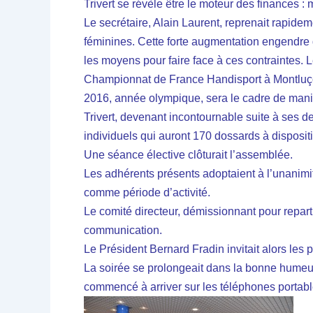
Trivert se révèle être le moteur des finances :
Le secrétaire, Alain Laurent, reprenait rapideme
féminines. Cette forte augmentation engendre 
les moyens pour faire face à ces contraintes. 
Championnat de France Handisport à Montluçon
2016, année olympique, sera le cadre de manif
Trivert, devenant incontournable suite à ses 
individuels qui auront 170 dossards à dispositio
Une séance élective clôturait l’assemblée.
Les adhérents présents adoptaient à l’unanimité
comme période d’activité.
Le comité directeur, démissionnant pour repart
communication.
Le Président Bernard Fradin invitait alors les p
La soirée se prolongeait dans la bonne humeur,
commencé à arriver sur les téléphones portabl