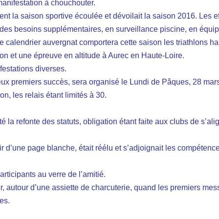
 manifestation à chouchouter.
nt la saison sportive écoulée et dévoilait la saison 2016. Les ef
des besoins supplémentaires, en surveillance piscine, en équipe
Le calendrier auvergnat comportera cette saison les triathlons h
 et une épreuve en altitude à Aurec en Haute-Loire.
estations diverses.
deux premiers succès, sera organisé le Lundi de Pâques, 28 mars
n, les relais étant limités à 30.
 la refonte des statuts, obligation étant faite aux clubs de s’ali
ir d’une page blanche, était réélu et s’adjoignait les compéte
articipants au verre de l’amitié.
 autour d’une assiette de charcuterie, quand les premiers messa
es.