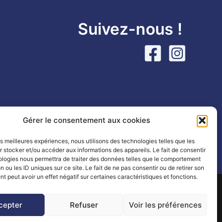
Suivez-nous !
Gérer le consentement aux cookies
les meilleures expériences, nous utilisons des technologies telles que les
 stocker et/ou accéder aux informations des appareils. Le fait de consentir
Partenaires
|
Mentions légales
ologies nous permettra de traiter des données telles que le comportement
n ou les ID uniques sur ce site. Le fait de ne pas consentir ou de retirer son
 peut avoir un effet négatif sur certaines caractéristiques et fonctions.
e by
Mlle Bluue
cepter
Refuser
Voir les préférences