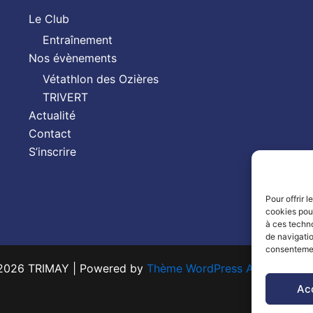
Le Club
Entraînement
Nos évènements
Vétathlon des Ozières
TRIVERT
Actualité
Contact
S’inscrire
Pour offrir 
cookies pour
à ces techn
de navigatio
consentement
2026 TRIMAY | Powered by
Thème WordPress Astra
| Mad
Ac